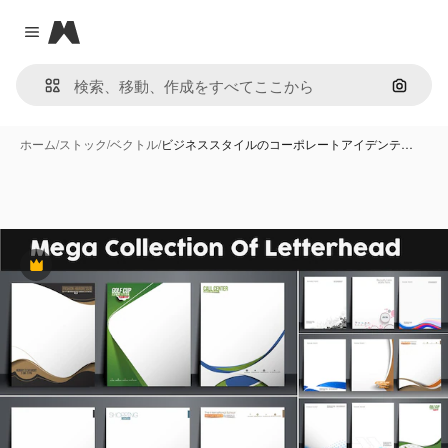
Magnific
Close menu
画像で
ホーム
/
ストック
/
ベクトル
/
ビジネススタイルのコーポレートアイデンテ…
Premium