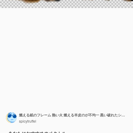
燃える紙のフレーム 熱い火 燃える羊皮のが不均一 黒い破れたシート 燃えた炎 スクラップブック・グランジ・テクスチャ ベクトル 透明な背景に隔離された現実的な要素
spicytruffel