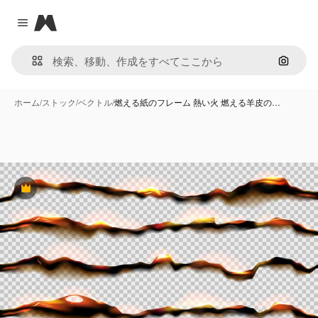
Magnific
Close menu
画像で
ホーム
/
ストック
/
ベクトル
/
燃える紙のフレーム 熱い火 燃える羊皮の…
Premium