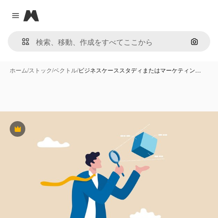
Magnific
Close menu
画像で
ホーム
/
ストック
/
ベクトル
/
ビジネスケーススタディまたはマーケティン…
Premium