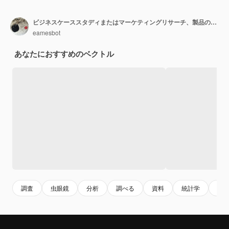
ビジネスケーススタディまたはマーケティングリサーチ、製品のプロトタイプまたは競合他社の分析、長所と短所の概念の学習または検索、スマートビジネスマンは拡大鏡を使用してフローティングキューブを分析します。
eamesbot
あなたにおすすめのベクトル
調査
虫眼鏡
分析
調べる
資料
統計学
ビ