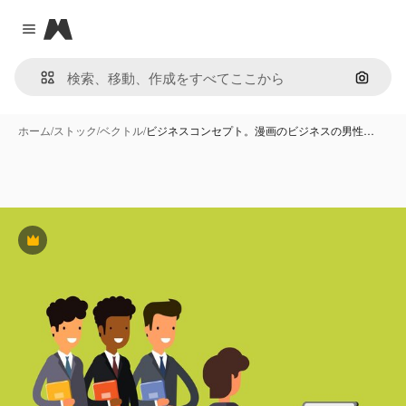
Magnific
Close menu
画像で
ホーム
/
ストック
/
ベクトル
/
ビジネスコンセプト。漫画のビジネスの男性…
Premium