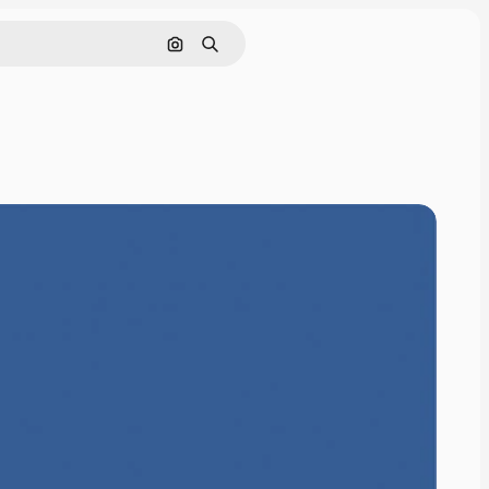
画像で検索
検索