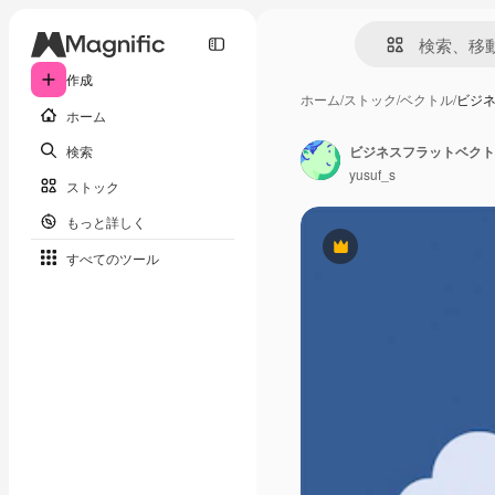
作成
ホーム
/
ストック
/
ベクトル
/
ビジ
ホーム
検索
yusuf_s
ストック
もっと詳しく
Premium
すべてのツール