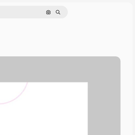
画像で検索
検索