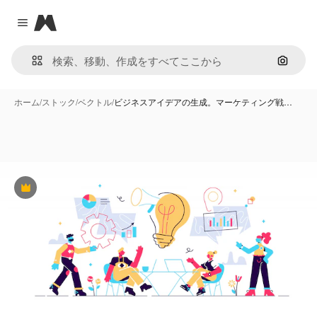
Magnific
Close menu
画像で
ホーム
/
ストック
/
ベクトル
/
ビジネスアイデアの生成。マーケティング戦…
Premium