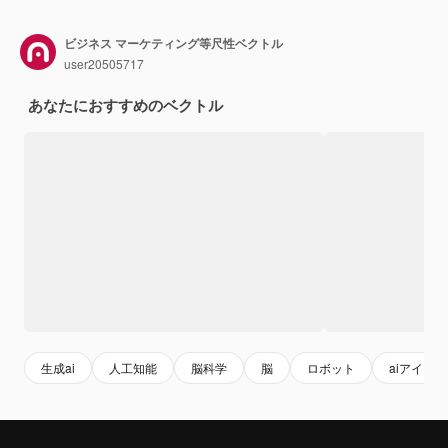
ビジネス マーケティング等尺性ベクトル
user20505717
あなたにおすすめのベクトル
生成ai
人工知能
脳科学
脳
ロボット
aiアイソ