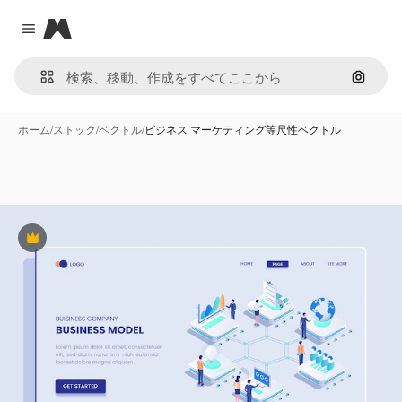
Magnific
Close menu
画像で
ホーム
/
ストック
/
ベクトル
/
ビジネス マーケティング等尺性ベクトル
Premium