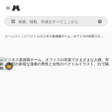
Magnific
Close menu
画像で
ホーム
/
ストック
/
ベクトル
/
ビジネス多国籍チーム。オフィスの衣装でさ…
Premium