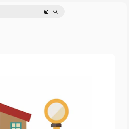
画像で検索
検索