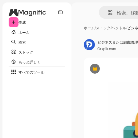
作成
ホーム
/
ストック
/
ベクトル
/
ビジ
ホーム
検索
ビジネスまたは組織管理
Orxpik.com
ストック
もっと詳しく
Premium
すべてのツール