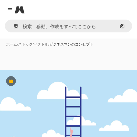
Magnific
Close menu
画像で
ホーム
/
ストック
/
ベクトル
/
ビジネスマンのコンセプト
Premium