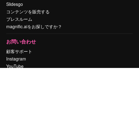
Slidesgo
コンテンツを販売する
プレスルーム
magnific.aiをお探しですか？
お問い合わせ
顧客サポート
Instagram
YouTube
LinkedIn
TikTok
Discord
X
Reddit
Copyright © 2010-
2026
Freepik Company S.L.U.
無断複写・転載を禁じま
す
.