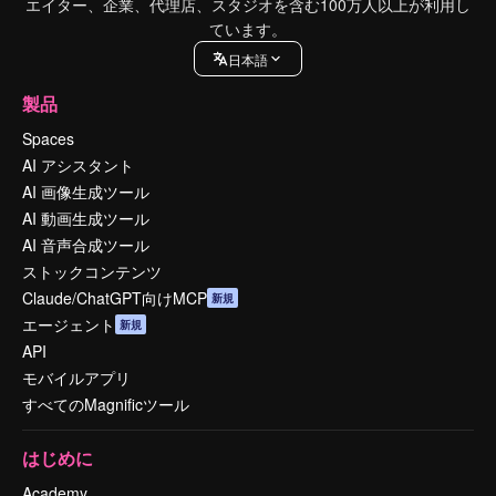
エイター、企業、代理店、スタジオを含む100万人以上が利用し
ています。
日本語
製品
Spaces
AI アシスタント
AI 画像生成ツール
AI 動画生成ツール
AI 音声合成ツール
ストックコンテンツ
Claude/ChatGPT向けMCP
新規
エージェント
新規
API
モバイルアプリ
すべてのMagnificツール
はじめに
Academy