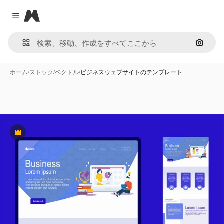
Magnific
Close menu
画像で
ホーム
/
ストック
/
ベクトル
/
ビジネスウェブサイトのテンプレート
Premium