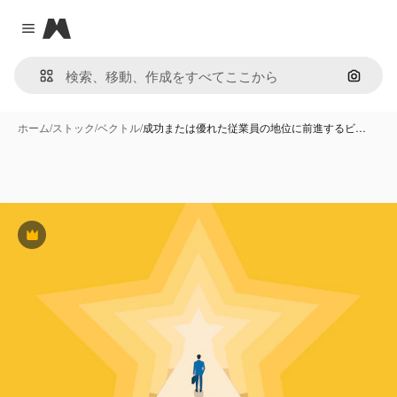
Magnific
Close menu
画像で
ホーム
/
ストック
/
ベクトル
/
成功または優れた従業員の地位に前進するビ…
Premium