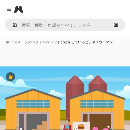
Magnific
Close menu
画像で
ホーム
/
ストック
/
ベクトル
/
スワット分析をしているビジネスウーマン
Premium