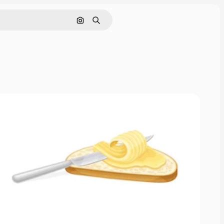
画像で検索
検索