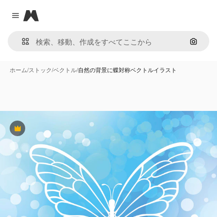
Magnific
Close menu
画像で
ホーム
/
ストック
/
ベクトル
/
自然の背景に蝶対称ベクトルイラスト
Premium