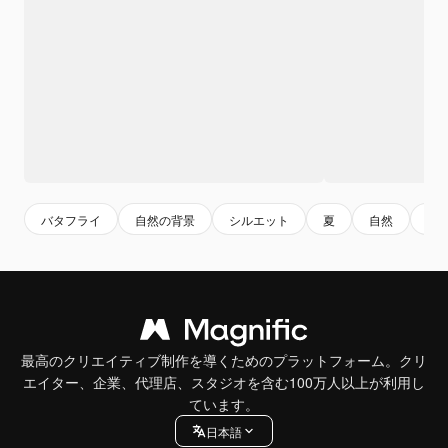
バタフライ
自然の背景
シルエット
夏
自然
イ
最高のクリエイティブ制作を導くためのプラットフォーム。クリ
エイター、企業、代理店、スタジオを含む100万人以上が利用し
ています。
日本語