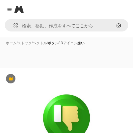
Magnific
Close menu
画像で
ホーム
/
ストック
/
ベクトル
/
ボタン3Dアイコン嫌い
Premium