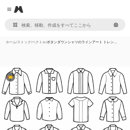
Magnific
Close menu
画像で
ホーム
/
ストック
/
ベクトル
/
ボタンダウンシャツのラインアート トレン…
Premium