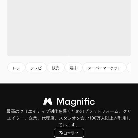
レジ
テレビ
販売
端末
スーパーマーケット
テ
最高のクリエイティブ制作を導くためのプラットフォーム。クリ
エイター、企業、代理店、スタジオを含む100万人以上が利用し
ています。
日本語