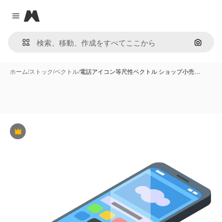
Magnific
Close menu
画像で
ホーム
/
ストック
/
ベクトル
/
電話アイコン等尺性ベクトル ショップ小売…
Premium