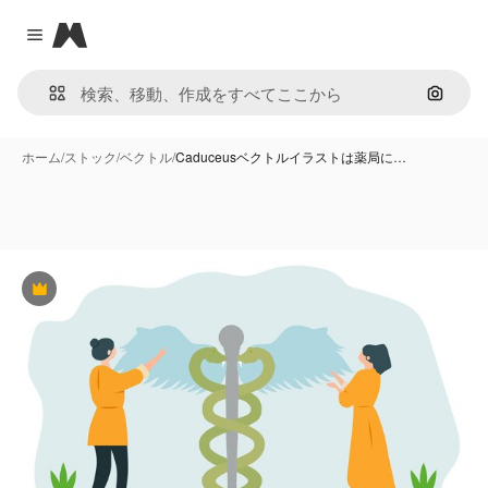
Magnific
Close menu
画像で
ホーム
/
ストック
/
ベクトル
/
Caduceusベクトルイラストは薬局に…
Premium