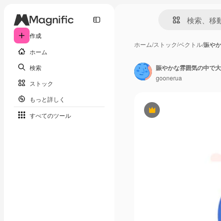
作成
ホーム
/
ストック
/
ベクトル
/
賑や
ホーム
検索
goonerua
ストック
もっと詳しく
Premium
すべてのツール