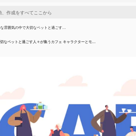
かな雰囲気の中で大切なペットと過ごす…
賑やかな雰囲気の中で大切なペットと過ごす人々が集うカフェ キャラクターとモフモフの仲間たち