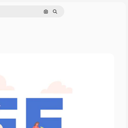
画像で検索
検索