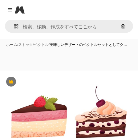
Magnific
Close menu
画像で
ホーム
/
ストック
/
ベクトル
/
美味しいデザートのベクトルセットとしてク…
Premium