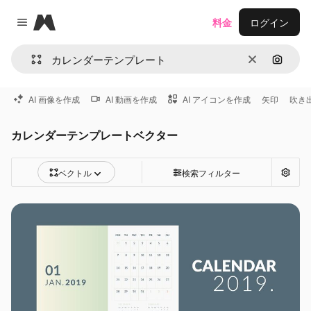
Magnific
料金
ログイン
Close menu
消去
画像で
AI 画像を作成
AI 動画を作成
AI アイコンを作成
矢印
吹き
カレンダーテンプレートベクター
ベクトル
検索フィルター