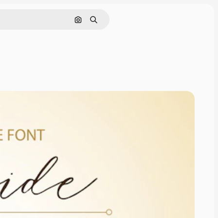
画像で検索
検索