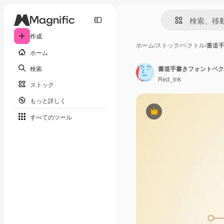
作成
ホーム
/
ストック
/
ベクトル
/
書道
ホーム
検索
書道手書きフォントベク
Red_Ink
ストック
もっと詳しく
Premium
すべてのツール