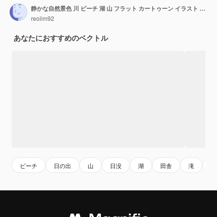
静かな自然景色 川 ビーチ 湖 山 フラット カートゥーン イラスト コンセプト アート デザイン
reolim92
あなたにおすすめのベクトル
ビーチ
日の出
山
日没
湖
田舎
滝
洞