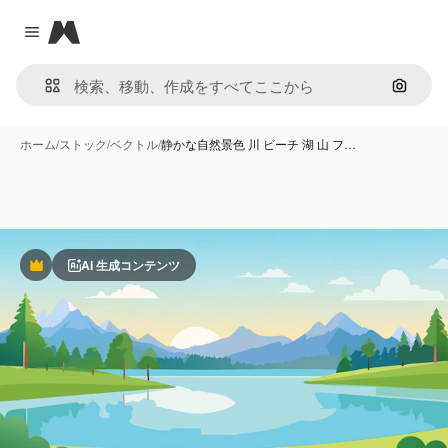
Magnific
Close menu
画像で
ホーム
/
ストック
/
ベクトル
/
静かな自然景色 川 ビーチ 湖 山 フ…
AI 生成コンテンツ
Premium