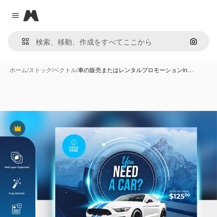
Magnific
Close menu
画像で
ホーム
/
ストック
/
ベクトル
/
車の販売またはレンタルプロモーションin…
Premium