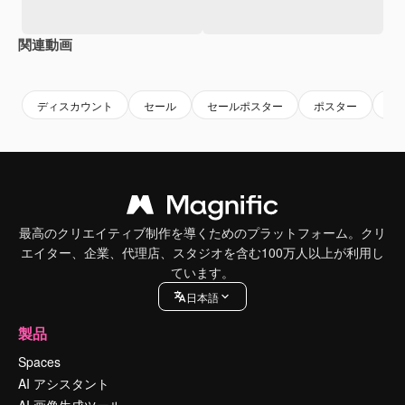
関連動画
Premium
Premium
Premium
Premium
ディスカウント
セール
セールポスター
ポスター
ポ
最高のクリエイティブ制作を導くためのプラットフォーム。クリ
エイター、企業、代理店、スタジオを含む100万人以上が利用し
ています。
日本語
製品
Spaces
AI アシスタント