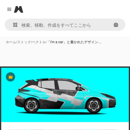
Magnific
Close menu
画像で
ホーム
/
ストック
/
ベクトル
/
「i'm a car」と書かれたデザイン…
Premium