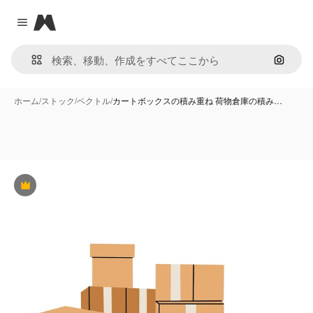
Magnific
Close menu
画像で
ホーム
/
ストック
/
ベクトル
/
カートボックスの積み重ね 荷物倉庫の積み…
Premium