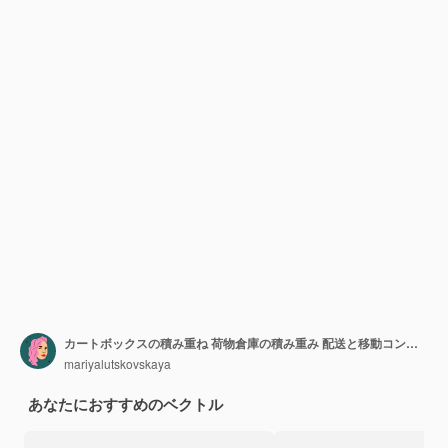
カートボックスの積み重ね 荷物倉庫の積み重み 配送と移動コンテナ 手描きのパッケージ 積み重な 紙箱 パーセル カートゥーン フラット 孤立 ベクトル イラストセット
mariyalutskovskaya
あなたにおすすめのベクトル