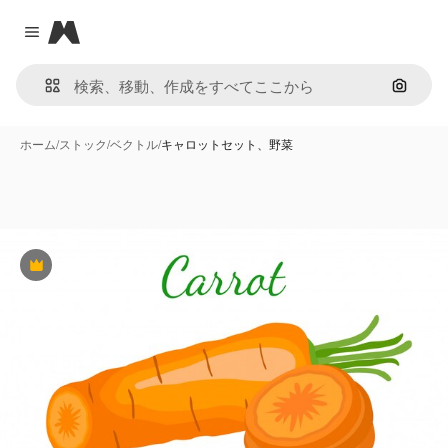
Magnific
Close menu
画像で
ホーム
/
ストック
/
ベクトル
/
キャロットセット、野菜
Premium