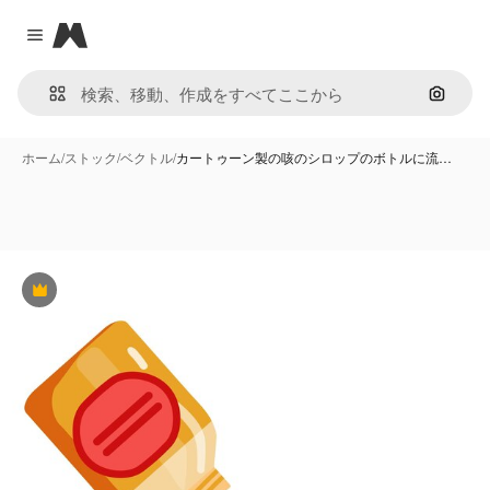
Magnific
Close menu
画像で
ホーム
/
ストック
/
ベクトル
/
カートゥーン製の咳のシロップのボトルに流…
Premium