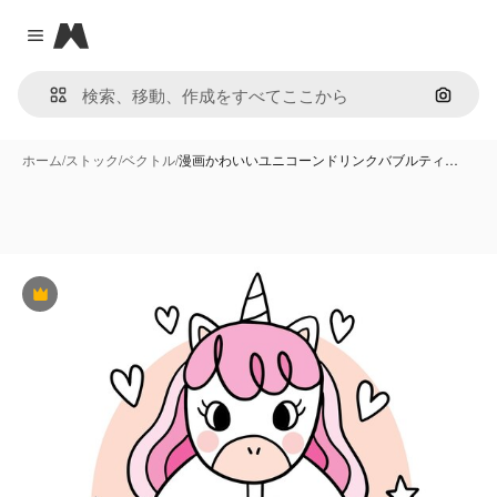
Magnific
Close menu
画像で
ホーム
/
ストック
/
ベクトル
/
漫画かわいいユニコーンドリンクバブルティ…
Premium