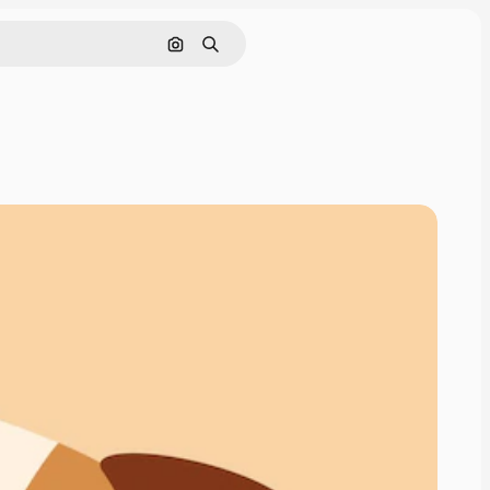
画像で検索
検索