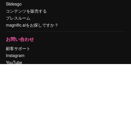
Slidesgo
コンテンツを販売する
プレスルーム
magnific.aiをお探しですか？
お問い合わせ
顧客サポート
Instagram
YouTube
LinkedIn
TikTok
Discord
X
Reddit
Copyright © 2010-
2026
Freepik Company S.L.U.
無断複写・転載を禁じま
す
.