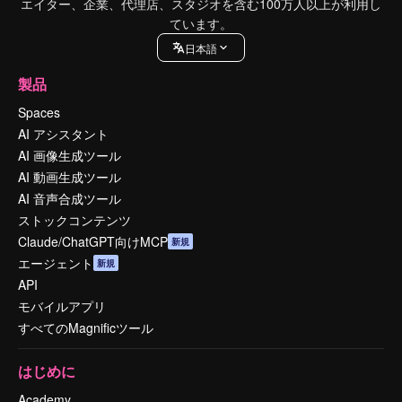
エイター、企業、代理店、スタジオを含む100万人以上が利用し
ています。
日本語
製品
Spaces
AI アシスタント
AI 画像生成ツール
AI 動画生成ツール
AI 音声合成ツール
ストックコンテンツ
Claude/ChatGPT向けMCP
新規
エージェント
新規
API
モバイルアプリ
すべてのMagnificツール
はじめに
Academy