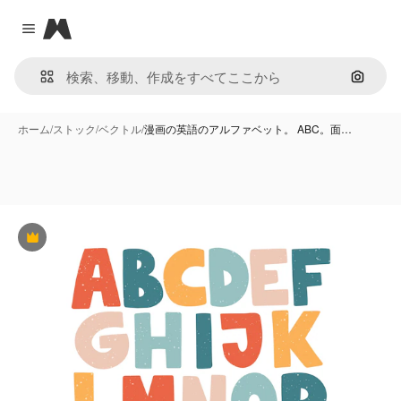
Magnific
Close menu
画像で
ホーム
/
ストック
/
ベクトル
/
漫画の英語のアルファベット。 ABC。面…
Premium