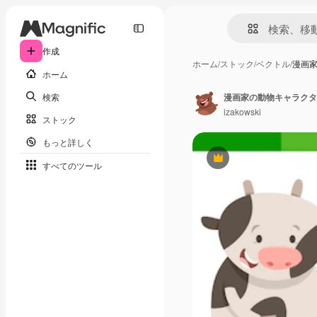
作成
ホーム
/
ストック
/
ベクトル
/
漫画
ホーム
検索
漫画家の動物キャラクタ
izakowski
ストック
もっと詳しく
Premium
すべてのツール