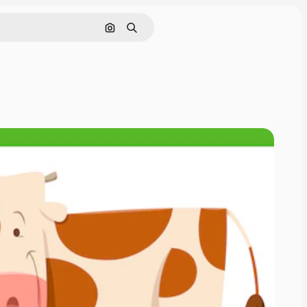
画像で検索
検索