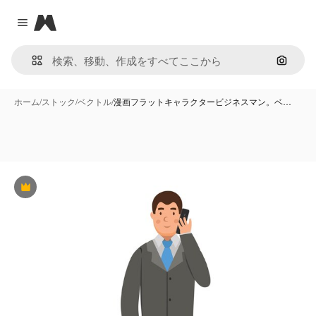
Magnific
Close menu
画像で
ホーム
/
ストック
/
ベクトル
/
漫画フラットキャラクタービジネスマン。ベ…
Premium