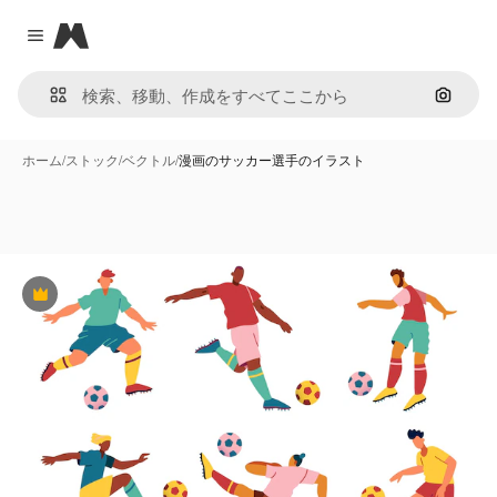
Magnific
Close menu
画像で
ホーム
/
ストック
/
ベクトル
/
漫画のサッカー選手のイラスト
Premium