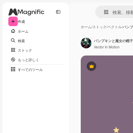
作成
ホーム
/
ストック
/
ベクトル
/
パン
ホーム
検索
パンプキンと魔女の帽子
Vector In Motion
ストック
もっと詳しく
Premium
すべてのツール