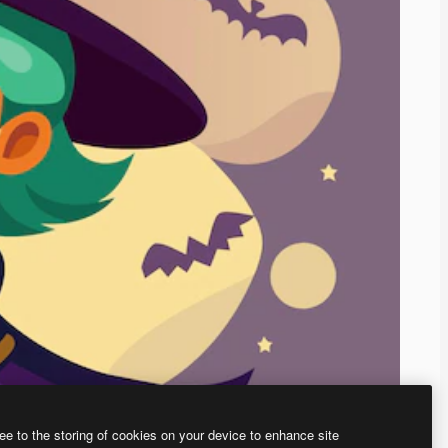
ee to the storing of cookies on your device to enhance site