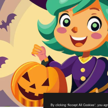
By clicking “Accept All Cookies”, you agr