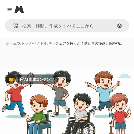
Magnific
Close menu
画像で
ホーム
/
ストック
/
ベクトル
/
キーチェアを持った子供たちの漫画と腕を指…
AI 生成コンテンツ
Premium