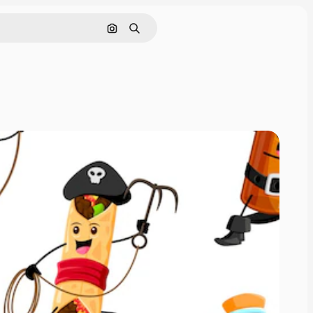
画像で検索
検索