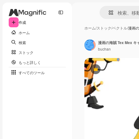
作成
ホーム
/
ストック
/
ベクトル
/
漫画の
ホーム
検索
漫画の海賊 Tex Me
buchan
ストック
もっと詳しく
Premium
すべてのツール