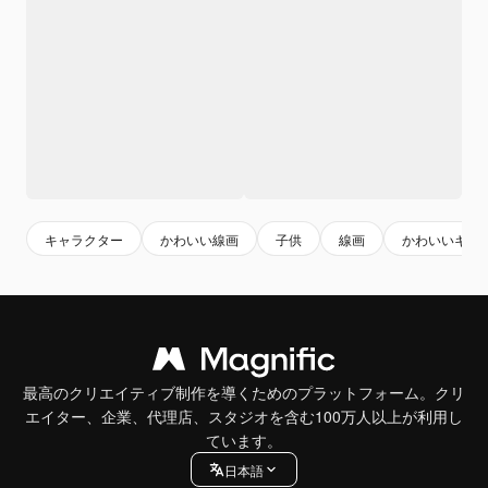
キャラクター
かわいい線画
子供
線画
かわいいキャ
最高のクリエイティブ制作を導くためのプラットフォーム。クリ
エイター、企業、代理店、スタジオを含む100万人以上が利用し
ています。
日本語