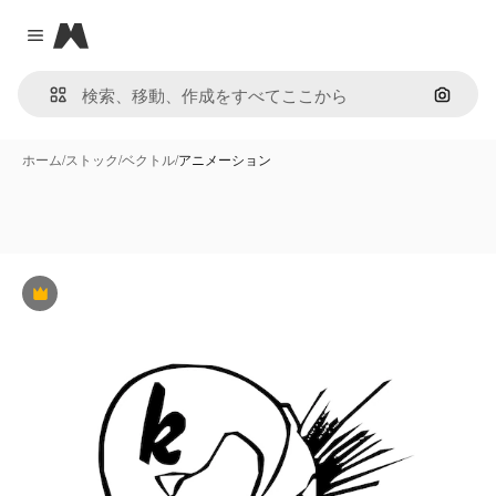
Magnific
Close menu
画像で
ホーム
/
ストック
/
ベクトル
/
アニメーション
Premium