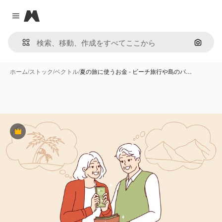
Magnific
Close menu
画像で
ホーム
/
ストック
/
ベクトル
/
夏の旅に使うお金 - ビーチ旅行や島のパ…
Premium