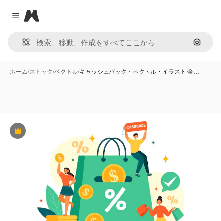
Magnific
Close menu
画像で
ホーム
/
ストック
/
ベクトル
/
キャッシュバック・ベクトル・イラスト 金…
Premium