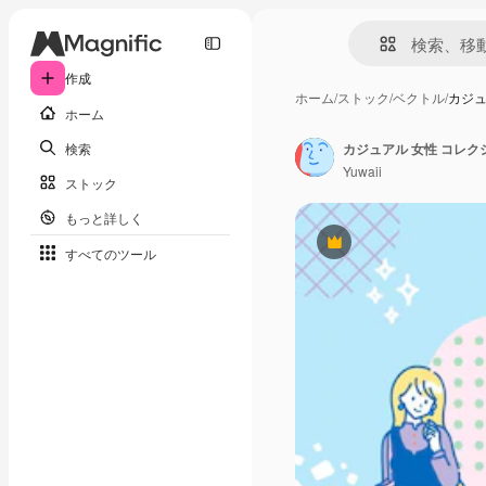
作成
ホーム
/
ストック
/
ベクトル
/
カジュ
ホーム
検索
カジュアル 女性 コレクシ
Yuwaii
ストック
もっと詳しく
Premium
すべてのツール