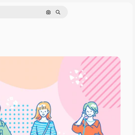
画像で検索
検索