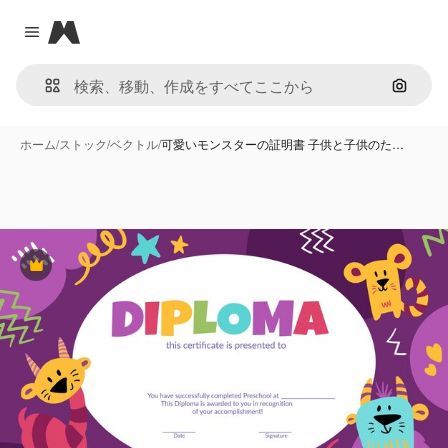
Magnific
Close menu
画像で
ホーム
/
ストック
/
ベクトル
/
可愛いモンスターの証明書 子供と子供のた…
Premium