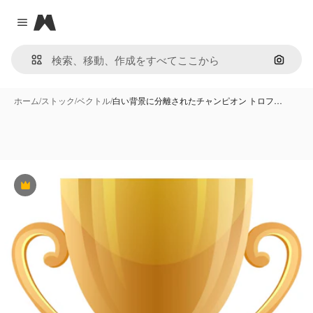
Magnific
Close menu
画像で
ホーム
/
ストック
/
ベクトル
/
白い背景に分離されたチャンピオン トロフ…
Premium