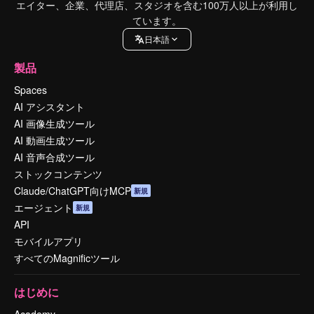
エイター、企業、代理店、スタジオを含む100万人以上が利用し
ています。
日本語
製品
Spaces
AI アシスタント
AI 画像生成ツール
AI 動画生成ツール
AI 音声合成ツール
ストックコンテンツ
Claude/ChatGPT向けMCP
新規
エージェント
新規
API
モバイルアプリ
すべてのMagnificツール
はじめに
Academy