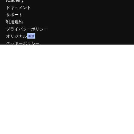
ドキュメント
サポート
利用規約
プライバシーポリシー
オリジナル
新規
クッキーポリシー
トラストセンター
アフィリエイト
法人向け
運営
料金
会社概要
Reviews
採用情報
検索トレンド
ブログ
イベント