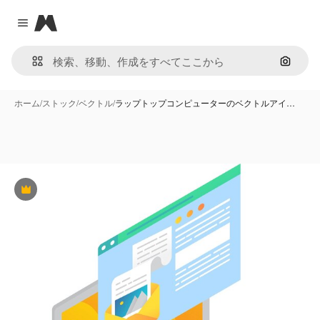
Magnific
Close menu
画像で
ホーム
/
ストック
/
ベクトル
/
ラップトップコンピューターのベクトルアイ…
Premium