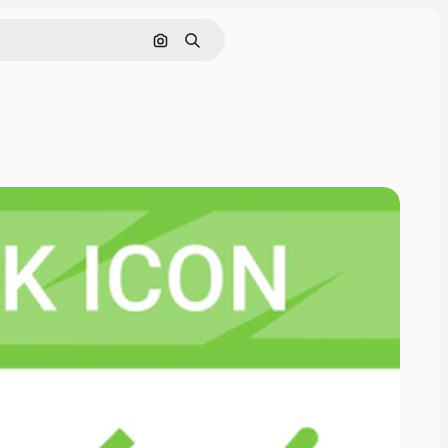
画像で検索
検索