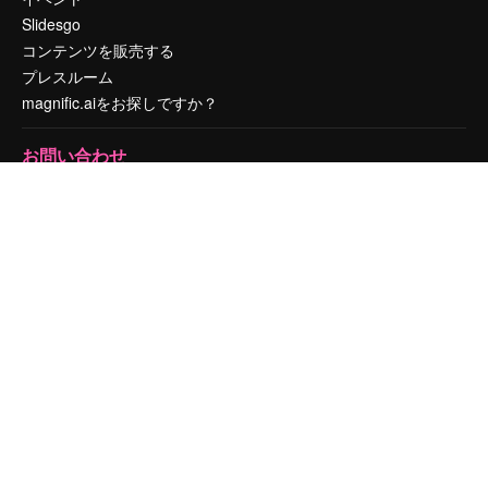
Slidesgo
コンテンツを販売する
プレスルーム
magnific.aiをお探しですか？
お問い合わせ
顧客サポート
Instagram
YouTube
LinkedIn
TikTok
Discord
X
Reddit
Copyright © 2010-
2026
Freepik Company S.L.U.
無断複写・転載を禁じま
す
.