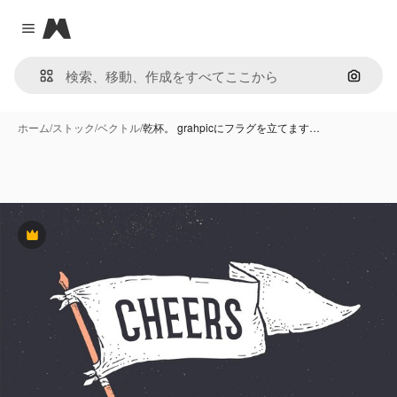
Magnific
Close menu
画像で
ホーム
/
ストック
/
ベクトル
/
乾杯。 grahpicにフラグを立てます…
Premium