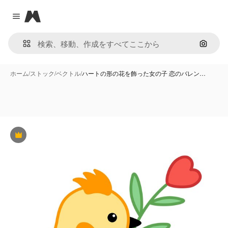
Magnific
Close menu
画像で
ホーム
/
ストック
/
ベクトル
/
ハートの形の花を飾った女の子 恋のバレン…
Premium